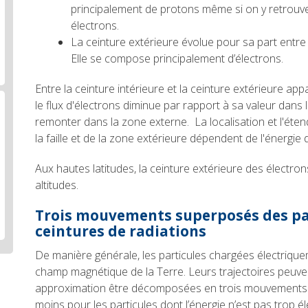
principalement de protons même si on y retrouve
électrons.
La ceinture extérieure évolue pour sa part entre
Elle se compose principalement d’électrons.
Entre la ceinture intérieure et la ceinture extérieure appa
le flux d'électrons diminue par rapport à sa valeur dans 
remonter dans la zone externe. La localisation et l'éten
la faille et de la zone extérieure dépendent de l'énergie 
Aux hautes latitudes, la ceinture extérieure des électron
altitudes.
Trois mouvements superposés des par
ceintures de radiations
De manière générale, les particules chargées électrique
champ magnétique de la Terre. Leurs trajectoires peuv
approximation être décomposées en trois mouvements s
moins pour les particules dont l’énergie n’est pas trop él