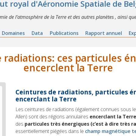
tut royal d'Aéronomie Spatiale de Be
imie de l’atmosphère de la Terre et des autres planètes , ainsi que
Domaines
Data
Publications
Rapport annuel
Ex
 radiations: ces particules é
encerclent la Terre
Ceintures de radiations, particules 
encerclant la Terre
Les ceintures de radiations (également connues sous l
Allen) sont des régions annulaires
encerclant la Terr
des
particules très énergiques (c’est à dire très r
essentiellement piégées dans le
champ magnétique te