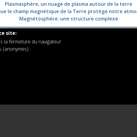
Plasmasphère, un nuage de plasma autour de la terre
que le champ magnétique de la Terre protège notre atm
Magnétosphère: une structure complexe
ce site:
s la fermeture du navigateur.
rs (anonymes).
es
Institut royal d'Aéronomie Spatiale de Belgique