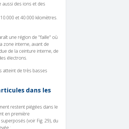
 aussi des ions et des
 10.000 et 40.000 kilomètres.
raît une région de "faille" où
la zone interne, avant de
due de la ceinture interne, de
des électrons.
s atteint de très basses
ticules dans les
ment restent piégées dans le
ent en première
uperposés (voir Fig. 29), du
evée :