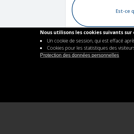
Est-ce 
Nous utilisons les cookies suivants sur 
Un cookie de session, qui est effacé aprè
Cookies pour les statistiques des visiteu
Contact
Protection des données personnelles
Footer
Offre d'emploi
menu
Protection des données personnell
Déclaration d'accessibilité
Plan d'égalité des genres