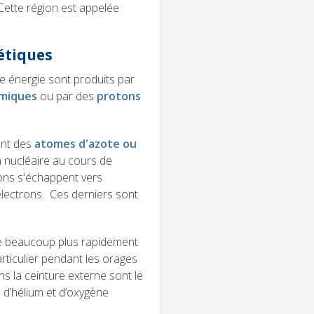
 Cette région est appelée
gétiques
te énergie sont produits par
miques
ou par des
protons
ent des
atomes d'azote ou
n nucléaire au cours de
rons s'échappent vers
lectrons. Ces derniers sont
e beaucoup plus rapidement
rticulier pendant les orages
s la ceinture externe sont le
s d’hélium et d’oxygène