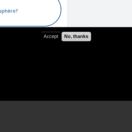
osphère?
Accept
No, thanks