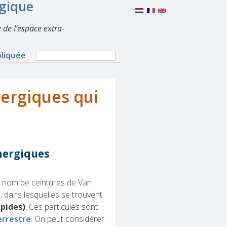
lgique
 de l’espace extra-
Search
pliquée
Search
form
nergiques qui
énergiques
e nom de ceintures de Van
e
, dans lesquelles se trouvent
apides)
. Ces particules sont
rrestre
. On peut considérer