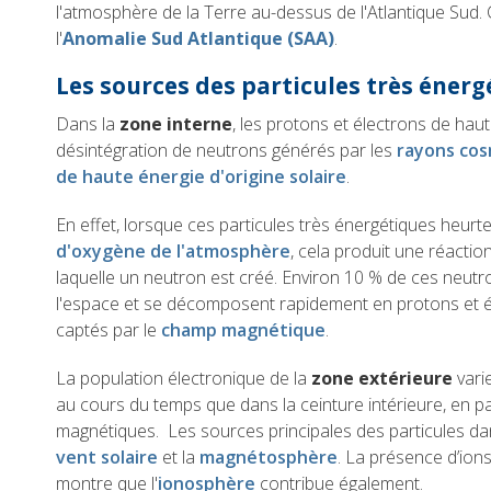
l'atmosphère de la Terre au-dessus de l'Atlantique Sud.
l'
Anomalie Sud Atlantique (SAA)
.
Les sources des particules très éner
Dans la
zone interne
, les protons et électrons de hau
désintégration de neutrons générés par les
rayons cos
de haute énergie d'origine solaire
.
En effet, lorsque ces particules très énergétiques heurt
d'oxygène de l'atmosphère
, cela produit une réactio
laquelle un neutron est créé. Environ 10 % de ces neut
l'espace et se décomposent rapidement en protons et é
captés par le
champ magnétique
.
La population électronique de la
zone extérieure
vari
au cours du temps que dans la ceinture intérieure, en pa
magnétiques. Les sources principales des particules dan
vent solaire
et la
magnétosphère
. La présence d’ion
montre que l'
ionosphère
contribue également.