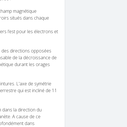
 champ magnétique
roirs situés dans chaque
rs l’est pour les électrons et
s des directions opposées
nsable de la décroissance de
étique durant les orages
intures. L'axe de symétrie
rrestre qui est incliné de 11
m dans la direction du
lanète. A cause de ce
profondément dans