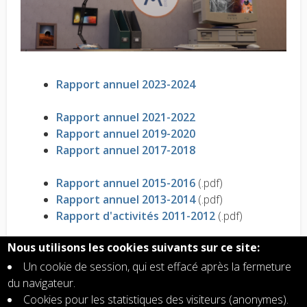
Rapport annuel 2023-2024
Rapport annuel 2021-2022
Rapport annuel 2019-2020
Rapport annuel 2017-2018
Rapport annuel 2015-2016
(.pdf)
Rapport annuel 2013-2014
(.pdf)
Rapport d'activités 2011-2012
(.pdf)
Nous utilisons les cookies suivants sur ce site:
Rapport Annuel 2010
(.pdf)
Rapport Annuel 2009
(.pdf)
Un cookie de session, qui est effacé après la fermeture
Rapport Annuel 2008
(.pdf)
du navigateur.
Rapport Annuel 2007
(.pdf)
Cookies pour les statistiques des visiteurs (anonymes).