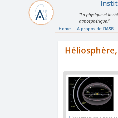
Insti
La physique et la ch
atmosphérique.
Home
A propos de l'IASB
Héliosphère,
L'
héliosphère est la région de