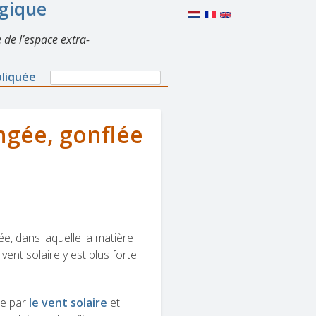
lgique
 de l’espace extra-
Search
pliquée
Search
form
ngée, gonflée
ée, dans laquelle la matière
 vent solaire y est plus forte
ée par
le vent solaire
et