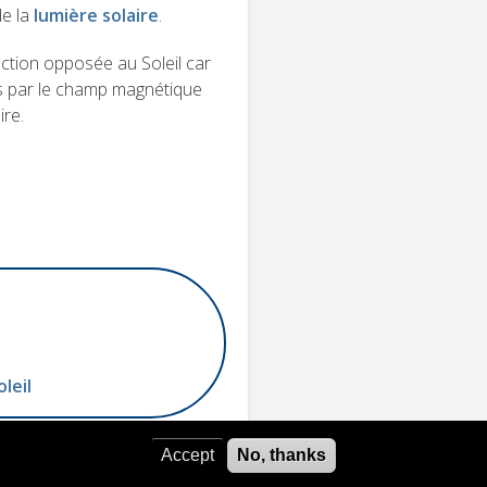
de la
lumière solaire
.
rection opposée au Soleil car
s par le champ magnétique
ire.
leil
Accept
No, thanks