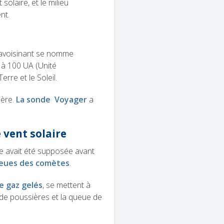
solaire, et le milieu
nt.
re avoisinant se nomme
e à 100 UA (Unité
erre et le Soleil.
hère.
La sonde Voyager
a
 vent solaire
re avait été supposée avant
eues des comètes
.
e gaz gelés
, se mettent à
 de poussières et la queue de