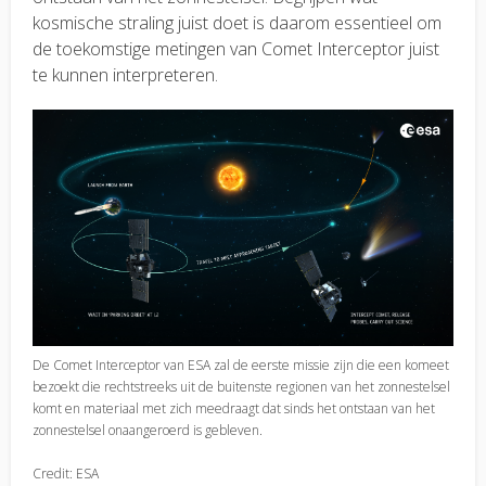
kosmische straling juist doet is daarom essentieel om
de toekomstige metingen van Comet Interceptor juist
te kunnen interpreteren.
De Comet Interceptor van ESA zal de eerste missie zijn die een komeet
bezoekt die rechtstreeks uit de buitenste regionen van het zonnestelsel
komt en materiaal met zich meedraagt dat sinds het ontstaan van het
zonnestelsel onaangeroerd is gebleven.
Credit: ESA