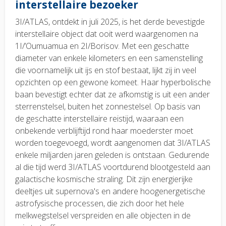
interstellaire bezoeker
3I/ATLAS, ontdekt in juli 2025, is het derde bevestigde
interstellaire object dat ooit werd waargenomen na
1I/’Oumuamua en 2I/Borisov. Met een geschatte
diameter van enkele kilometers en een samenstelling
die voornamelijk uit ijs en stof bestaat, lijkt zij in veel
opzichten op een gewone komeet. Haar hyperbolische
baan bevestigt echter dat ze afkomstig is uit een ander
sterrenstelsel, buiten het zonnestelsel. Op basis van
de geschatte interstellaire reistijd, waaraan een
onbekende verblijftijd rond haar moederster moet
worden toegevoegd, wordt aangenomen dat 3I/ATLAS
enkele miljarden jaren geleden is ontstaan. Gedurende
al die tijd werd 3I/ATLAS voortdurend blootgesteld aan
galactische kosmische straling. Dit zijn energierijke
deeltjes uit supernova's en andere hoogenergetische
astrofysische processen, die zich door het hele
melkwegstelsel verspreiden en alle objecten in de