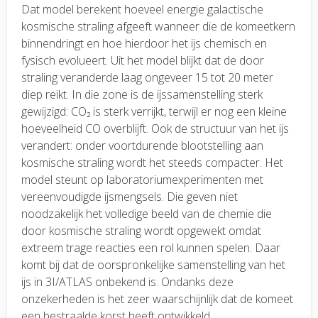
Dat model berekent hoeveel energie galactische
kosmische straling afgeeft wanneer die de komeetkern
binnendringt en hoe hierdoor het ijs chemisch en
fysisch evolueert. Uit het model blijkt dat de door
straling veranderde laag ongeveer 15 tot 20 meter
diep reikt. In die zone is de ijssamenstelling sterk
gewijzigd: CO₂ is sterk verrijkt, terwijl er nog een kleine
hoeveelheid CO overblijft. Ook de structuur van het ijs
verandert: onder voortdurende blootstelling aan
kosmische straling wordt het steeds compacter. Het
model steunt op laboratoriumexperimenten met
vereenvoudigde ijsmengsels. Die geven niet
noodzakelijk het volledige beeld van de chemie die
door kosmische straling wordt opgewekt omdat
extreem trage reacties een rol kunnen spelen. Daar
komt bij dat de oorspronkelijke samenstelling van het
ijs in 3I/ATLAS onbekend is. Ondanks deze
onzekerheden is het zeer waarschijnlijk dat de komeet
een bestraalde korst heeft ontwikkeld.