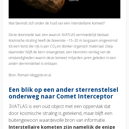
Wat bevindt zich onder de huid van een interstellaire komeet?
Deze doorsnede laat zien waaruit 3I/ATLAS vermoedelijk bestaat.
Kosmische straling heeft de bovenste ~15–20 m langzaam omgevormd
tot een korst die rijk is aan CO₂ en donker organisch materiaal. Diep
daaronder blijft de kern onaangetast, een bevroren verslag van de
omstandigheden waarin deze komeet miljarden jaren geleden in een
ander sterrenstelsel is ontstaan.
Bron: Romain Maggiolo et al.
Een blik op een ander sterrenstelsel
onderweg naar Comet Interceptor
3I/ATLAS is een oud object met een oppervlak dat
door kosmische straling is getekend, maar blijft een
buitengewoon waardevolle bron van informatie.
Interstellaire kometen zijn namelijk de enige