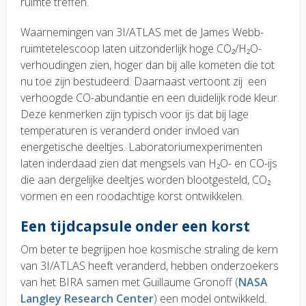
ruimte treffen.
Waarnemingen van 3I/ATLAS met de James Webb-
ruimtetelescoop laten uitzonderlijk hoge CO₂/H₂O-
verhoudingen zien, hoger dan bij alle kometen die tot
nu toe zijn bestudeerd. Daarnaast vertoont zij een
verhoogde CO-abundantie en een duidelijk rode kleur.
Deze kenmerken zijn typisch voor ijs dat bij lage
temperaturen is veranderd onder invloed van
energetische deeltjes. Laboratoriumexperimenten
laten inderdaad zien dat mengsels van H₂O- en CO-ijs
die aan dergelijke deeltjes worden blootgesteld, CO₂
vormen en een roodachtige korst ontwikkelen.
Een tijdcapsule onder een korst
Om beter te begrijpen hoe kosmische straling de kern
van 3I/ATLAS heeft veranderd, hebben onderzoekers
van het BIRA samen met Guillaume Gronoff (
NASA
Langley Research Center
) een model ontwikkeld.