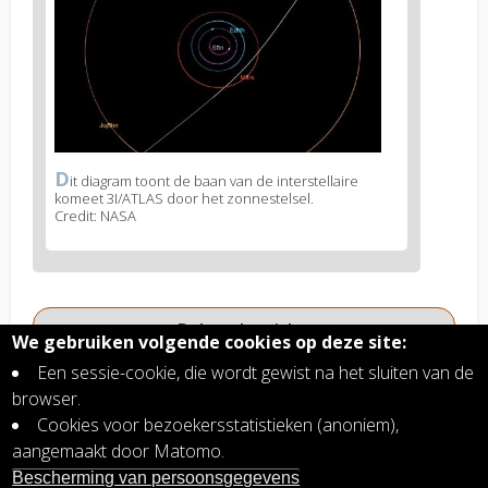
D
News
it diagram toont de baan van de interstellaire
komeet 3I/ATLAS door het zonnestelsel.
image
Credit: NASA
legend
1
Related articles
We gebruiken volgende cookies op deze site:
Gegevens Rosetta-missie tonen aan dat
Een sessie-cookie, die wordt gewist na het sluiten van de
kometen organisch materiaal bevatten dat
browser.
ouder is dan het zonnestelsel
Cookies voor bezoekersstatistieken (anoniem),
De veroudering van kometen door kosmische
aangemaakt door Matomo.
stralen
Bescherming van persoonsgegevens
Spectaculaire nieuwe Europese missie naar een