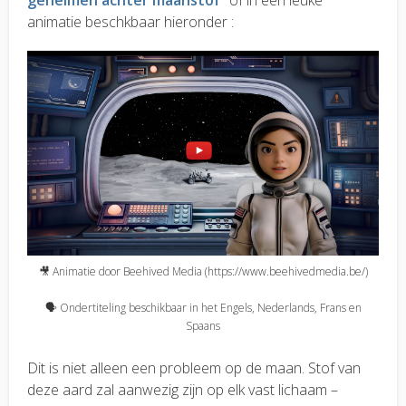
geheimen achter maanstof”
of in een leuke
animatie beschkbaar hieronder :
🎥 Animatie door Beehived Media (https://www.beehivedmedia.be/)
🗣️ Ondertiteling beschikbaar in het Engels, Nederlands, Frans en
Spaans
Dit is niet alleen een probleem op de maan. Stof van
deze aard zal aanwezig zijn op elk vast lichaam –