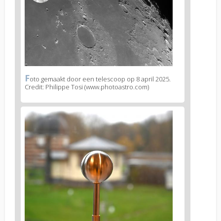
1
F
News
oto gemaakt door een telescoop op 8 april 2025.
Credit: Philippe Tosi (www.photoastro.com)
image
legend
1
News
image
2