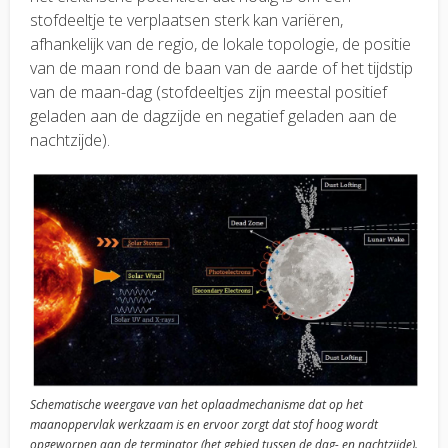
stofdeeltje te verplaatsen sterk kan variëren,
afhankelijk van de regio, de lokale topologie, de positie
van de maan rond de baan van de aarde of het tijdstip
van de maan-dag (stofdeeltjes zijn meestal positief
geladen aan de dagzijde en negatief geladen aan de
nachtzijde).
Schematische weergave van het oplaadmechanisme dat op het
maanoppervlak werkzaam is en ervoor zorgt dat stof hoog wordt
opgeworpen aan de terminator (het gebied tussen de dag- en nachtzijde).