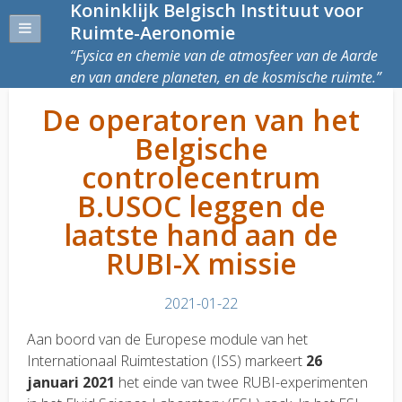
Koninklijk Belgisch Instituut voor
Ruimte-Aeronomie
Fysica en chemie van de atmosfeer van de Aarde
en van andere planeten, en de kosmische ruimte.
De operatoren van het
Belgische
controlecentrum
B.USOC leggen de
laatste hand aan de
RUBI-X missie
2021-01-22
Aan boord van de Europese module van het
Internationaal Ruimtestation (ISS) markeert
26
januari 2021
het einde van twee RUBI-experimenten