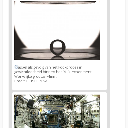
News
image
1
G
News
asbel als gevolg van het kookproces in
gewichtloosheid binnen het RUBI-experiment.
image
Werkelijke grootte ~4mm.
legend
Credit: B.USOC/ESA
1
News
image
2