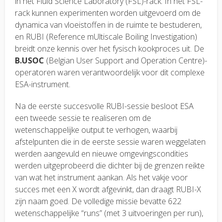
in het Fluid Science Laboratory (FSL)-rack. In het FSL-
rack kunnen experimenten worden uitgevoerd om de
dynamica van vloeistoffen in de ruimte te bestuderen,
en RUBI (Reference mUltiscale Boiling Investigation)
breidt onze kennis over het fysisch kookproces uit. De
B.USOC
(Belgian User Support and Operation Centre)-
operatoren waren verantwoordelijk voor dit complexe
ESA-instrument.
Na de eerste succesvolle RUBI-sessie besloot ESA
een tweede sessie te realiseren om de
wetenschappelijke output te verhogen, waarbij
afstelpunten die in de eerste sessie waren weggelaten
werden aangevuld en nieuwe omgevingscondities
werden uitgeprobeerd die dichter bij de grenzen reikte
van wat het instrument aankan. Als het vakje voor
succes met een X wordt afgevinkt, dan draagt RUBI-X
zijn naam goed. De volledige missie bevatte 622
wetenschappelijke “runs” (met 3 uitvoeringen per run),