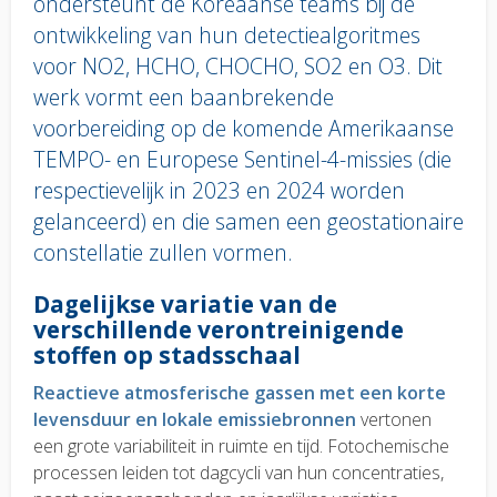
ondersteunt de Koreaanse teams bij de
ontwikkeling van hun detectiealgoritmes
voor NO2, HCHO, CHOCHO, SO2 en O3. Dit
werk vormt een baanbrekende
voorbereiding op de komende Amerikaanse
TEMPO- en Europese Sentinel-4-missies (die
respectievelijk in 2023 en 2024 worden
gelanceerd) en die samen een geostationaire
constellatie zullen vormen.
Body
Dagelijkse variatie van de
text
verschillende verontreinigende
stoffen op stadsschaal
Reactieve atmosferische gassen met een korte
levensduur en lokale emissiebronnen
vertonen
een grote variabiliteit in ruimte en tijd. Fotochemische
processen leiden tot dagcycli van hun concentraties,