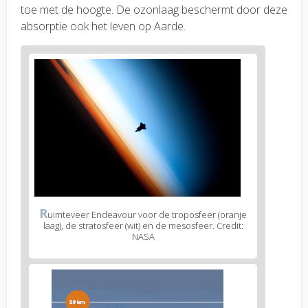
toe met de hoogte. De ozonlaag beschermt door deze
absorptie ook het leven op Aarde.
R
uimteveer Endeavour voor de troposfeer (oranje
laag), de stratosfeer (wit) en de mesosfeer. Credit:
NASA