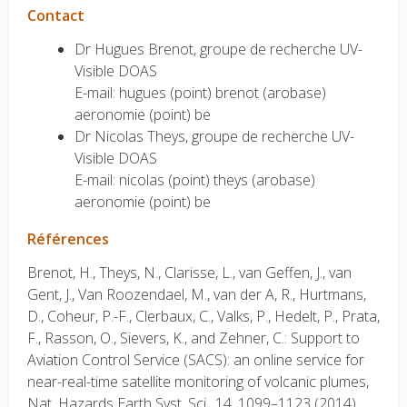
Contact
Dr Hugues Brenot, groupe de recherche UV-
Visible DOAS
E-mail: hugues (point) brenot (arobase)
aeronomie (point) be
Dr Nicolas Theys, groupe de recherche UV-
Visible DOAS
E-mail: nicolas (point) theys (arobase)
aeronomie (point) be
Références
Brenot, H., Theys, N., Clarisse, L., van Geffen, J., van
Gent, J., Van Roozendael, M., van der A, R., Hurtmans,
D., Coheur, P.-F., Clerbaux, C., Valks, P., Hedelt, P., Prata,
F., Rasson, O., Sievers, K., and Zehner, C.: Support to
Aviation Control Service (SACS): an online service for
near-real-time satellite monitoring of volcanic plumes,
Nat. Hazards Earth Syst. Sci., 14, 1099–1123 (2014).