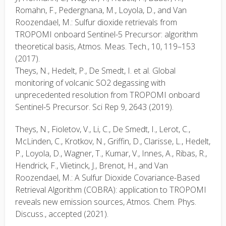
Romahn, F., Pedergnana, M., Loyola, D., and Van
Roozendael, M.: Sulfur dioxide retrievals from
TROPOMI onboard Sentinel-5 Precursor: algorithm
theoretical basis, Atmos. Meas. Tech., 10, 119–153
(2017).
Theys, N., Hedelt, P., De Smedt, I. et al. Global
monitoring of volcanic SO2 degassing with
unprecedented resolution from TROPOMI onboard
Sentinel-5 Precursor. Sci Rep 9, 2643 (2019).
Theys, N., Fioletov, V., Li, C., De Smedt, I., Lerot, C.,
McLinden, C., Krotkov, N., Griffin, D., Clarisse, L., Hedelt,
P., Loyola, D., Wagner, T., Kumar, V., Innes, A., Ribas, R.,
Hendrick, F., Vlietinck, J., Brenot, H., and Van
Roozendael, M.: A Sulfur Dioxide Covariance-Based
Retrieval Algorithm (COBRA): application to TROPOMI
reveals new emission sources, Atmos. Chem. Phys.
Discuss., accepted (2021).