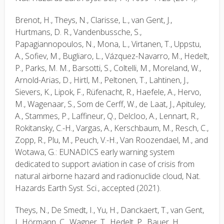
Brenot, H., Theys, N., Clarisse, L., van Gent, J.,
Hurtmans, D. R., Vandenbussche, S.,
Papagiannopoulos, N., Mona, L., Virtanen, T., Uppstu,
A., Sofiev, M., Bugliaro, L., Vázquez-Navarro, M., Hedelt,
P., Parks, M. M., Barsotti, S., Coltelli, M., Moreland, W.,
Arnold-Arias, D., Hirtl, M., Peltonen, T., Lahtinen, J.,
Sievers, K., Lipok, F., Rüfenacht, R., Haefele, A., Hervo,
M., Wagenaar, S., Som de Cerff, W., de Laat, J., Apituley,
A., Stammes, P., Laffineur, Q., Delcloo, A., Lennart, R.,
Rokitansky, C.-H., Vargas, A., Kerschbaum, M., Resch, C.,
Zopp, R., Plu, M., Peuch, V.-H., Van Roozendael, M., and
Wotawa, G.: EUNADICS early warning system
dedicated to support aviation in case of crisis from
natural airborne hazard and radionuclide cloud, Nat.
Hazards Earth Syst. Sci., accepted (2021).
Theys, N., De Smedt, I., Yu, H., Danckaert, T., van Gent,
J., Hörmann, C., Wagner, T., Hedelt, P., Bauer, H.,