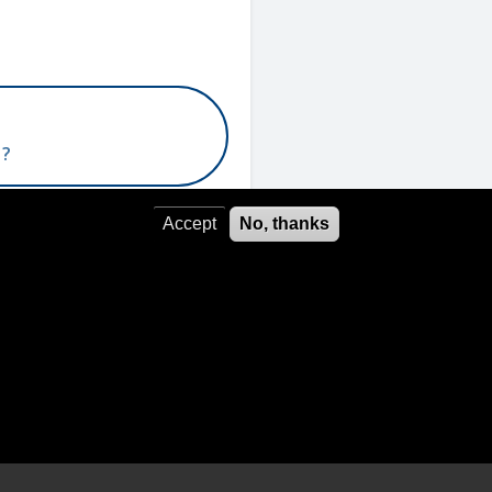
 ?
Accept
No, thanks