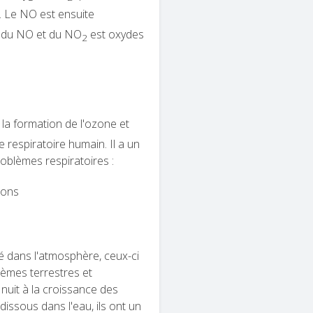
). Le NO est ensuite
f du NO et du NO
est oxydes
2
à la formation de l'ozone et
e respiratoire humain. Il a un
roblèmes respiratoires :
mons
é dans l'atmosphère, ceux-ci
èmes terrestres et
i nuit à la croissance des
dissous dans l'eau, ils ont un