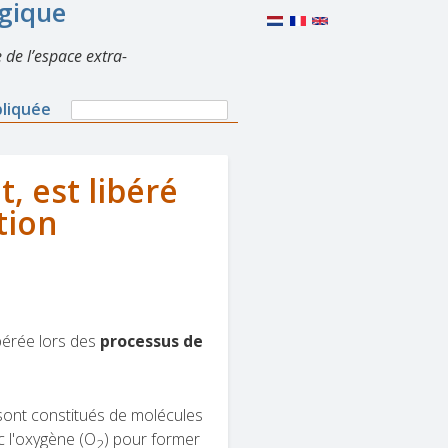
lgique
 de l’espace extra-
Search
pliquée
Search
form
, est libéré
tion
bérée lors des
processus de
 sont constitués de molécules
ec l'oxygène (O
) pour former
2