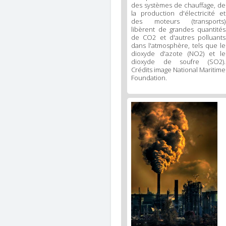
des systèmes de chauffage, de
la production d'électricité et
des moteurs (transports)
libèrent de grandes quantités
de CO2 et d'autres polluants
dans l'atmosphère, tels que le
dioxyde d'azote (NO2) et le
dioxyde de soufre (SO2).
Crédits image National Maritime
Foundation.