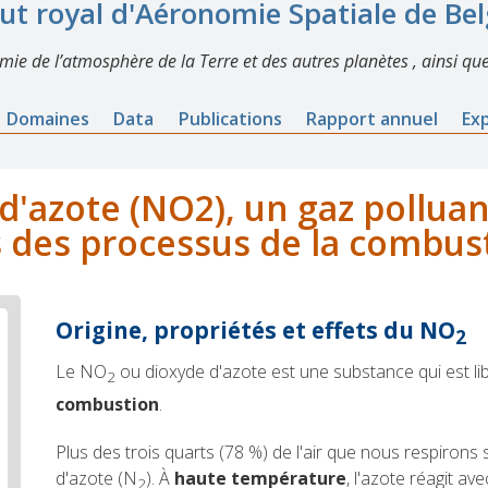
tut royal d'Aéronomie Spatiale de Be
imie de l’atmosphère de la Terre et des autres planètes , ainsi que
Domaines
Data
Publications
Rapport annuel
Ex
d'azote (NO2), un gaz polluant
s des processus de la combus
Origine, propriétés et effets du NO
2
Le NO
ou dioxyde d'azote est une substance qui est li
2
combustion
.
Plus des trois quarts (78 %) de l'air que nous respirons
d'azote (N
). À
haute température
, l'azote réagit av
2