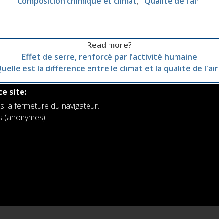
Composition chimique et climat
Qualité de l’air
Read more?
Effet de serre, renforcé par l'activité humaine
uelle est la différence entre le climat et la qualité de l'air
ce site:
s la fermeture du navigateur.
rs (anonymes).
es
Institut royal d'Aéronomie Spatiale de Belgique