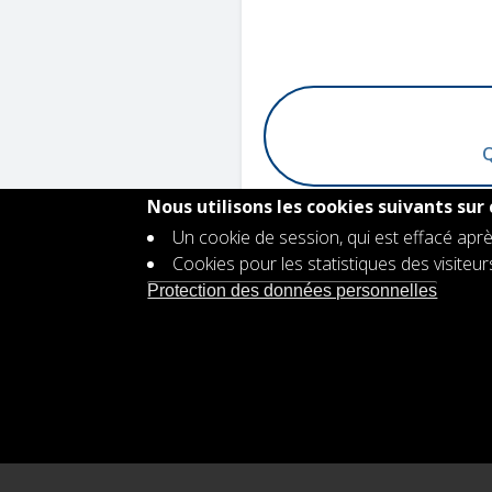
Q
Nous utilisons les cookies suivants sur 
Un cookie de session, qui est effacé aprè
Cookies pour les statistiques des visiteu
Contact
Protection des données personnelles
Footer
Offre d'emploi
menu
Protection des données personnell
Déclaration d'accessibilité
Plan d'égalité des genres