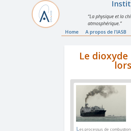
Insti
La physique et la ch
atmosphérique.
Home
A propos de l'IASB
Le dioxyde 
lor
L
es processus de combustion