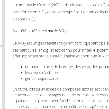
du monoxyde d'azote (NO) et du dioxyde d'azote (NO
2
transformé en NO
dans l'atmosphère. Le nom collecti
2
d'azote (NO
).
x
N
+ O2 → NO et en partie NO
2
2
Le NO
est un gaz réactif ("oxydant fort") qui participe 
2
des particules (smog) et est connu pour irriter le systèm
effet important sur la santé humaine et contribue aux p
irritation du nez, de la gorge, des yeux, des pou
les crises d'asthme
gênes respiratoires
En outre, lorsqu'un excès de composés azotés est libér
peuvent causer des ravages dans de nombreux écosyst
aquatiques. Ils provoquent l'acidification des sols, ce qu
plantes dans la nature ou en agriculture. Lorsqu'ils sont 